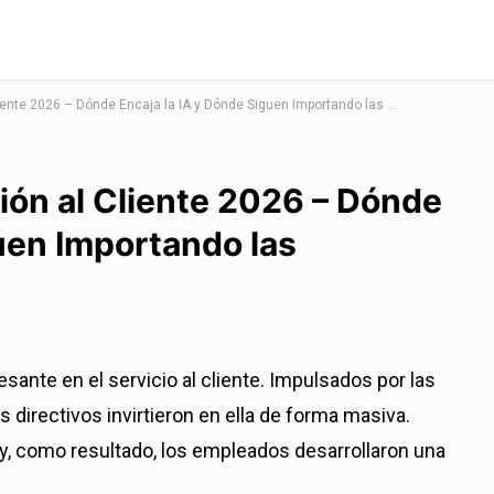
El Organigrama de Atención al Cliente 2026 – Dónde Encaja la IA y Dónde Siguen Importando las Personas
ión al Cliente 2026 – Dónde
uen Importando las
sante en el servicio al cliente. Impulsados por las
los directivos invirtieron en ella de forma masiva.
y, como resultado, los empleados desarrollaron una